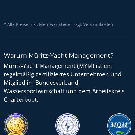
* Alle Preise inkl. Mehrwertsteuer zzgl. Versandkosten
Warum Müritz-Yacht Management?
Müritz-Yacht Management (MYM) ist ein
regelmäßig zertifiziertes Unternehmen und
Mitglied im Bundesverband
Wassersportwirtschaft und dem Arbeitskreis
Charterboot.
MYM ist ein zertifiziertes IMCI Untern
MYM - Mitglied im B
M