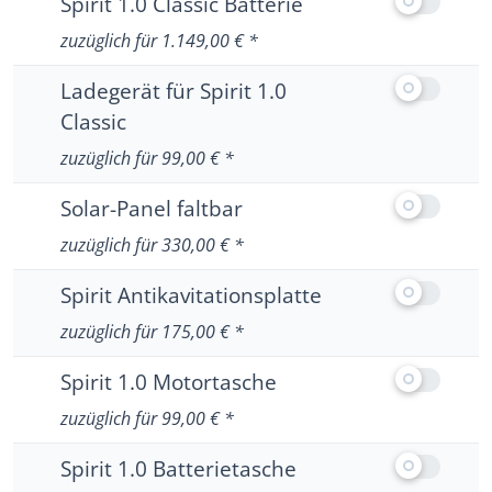
Spirit 1.0 Classic Batterie
Keine weiteren Informationen zu Spirit 1.0 Cla
zuzüglich für 1.149,00 € *
Ausstattung
Ladegerät für Spirit 1.0
Classic
Keine weiteren Informationen zu Ladegerät für 
zuzüglich für 99,00 € *
Ausstattung
Solar-Panel faltbar
Keine weiteren Informationen zu Solar-Panel f
zuzüglich für 330,00 € *
Ausstattung
Spirit Antikavitationsplatte
Keine weiteren Informationen zu Spirit Antikav
zuzüglich für 175,00 € *
Ausstattung
Spirit 1.0 Motortasche
Keine weiteren Informationen zu Spirit 1.0 M
zuzüglich für 99,00 € *
Ausstattung
Spirit 1.0 Batterietasche