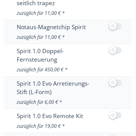
seitlich trapez
Keine weiteren Informationen zu Spirit Classic
zuzüglich für 11,00 € *
Ausstattun
Notaus-Magnetchip Spirit
Keine weiteren Informationen zu Notaus-Magne
zuzüglich für 11,00 € *
Ausstattun
Spirit 1.0 Doppel-
Fernsteuerung
Keine weiteren Informationen zu Spirit 1.0 D
zuzüglich für 450,00 € *
Ausstattung
Spirit 1.0 Evo Arretierungs-
Stift (L-Form)
Keine weiteren Informationen zu Spirit 1.0 Evo
zuzüglich für 6,00 € *
Ausstattung
Spirit 1.0 Evo Remote Kit
Keine weiteren Informationen zu Spirit 1.0 Ev
zuzüglich für 19,00 € *