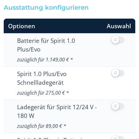
Ausstattung konfigurieren
Wählen Sie Ihre Wunsch-Ausstattung:
Optionen
Auswahl
Ausstattung
Batterie für Spirit 1.0
Plus/Evo
Keine weiteren Informationen zu Batterie für S
zuzüglich für 1.149,00 € *
Ausstattung
Spirit 1.0 Plus/Evo
Schnellladegerät
Keine weiteren Informationen zu Spirit 1.0 Pl
zuzüglich für 275,00 € *
Ausstattung
Ladegerät für Spirit 12/24 V -
180 W
Keine weiteren Informationen zu Ladegerät für
zuzüglich für 89,00 € *
Ausstattung