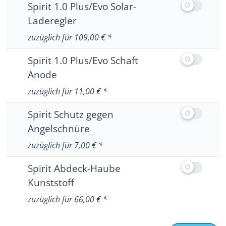
Ausstattung
Spirit 1.0 Plus/Evo Solar-
Laderegler
Keine weiteren Informationen zu Spirit 1.0 Plu
zuzüglich für 109,00 € *
Ausstattung
Spirit 1.0 Plus/Evo Schaft
Anode
Keine weiteren Informationen zu Spirit 1.0 Pl
zuzüglich für 11,00 € *
Ausstattun
Spirit Schutz gegen
Angelschnüre
Keine weiteren Informationen zu Spirit Schut
zuzüglich für 7,00 € *
Ausstattun
Spirit Abdeck-Haube
Kunststoff
Keine weiteren Informationen zu Spirit Abdec
zuzüglich für 66,00 € *