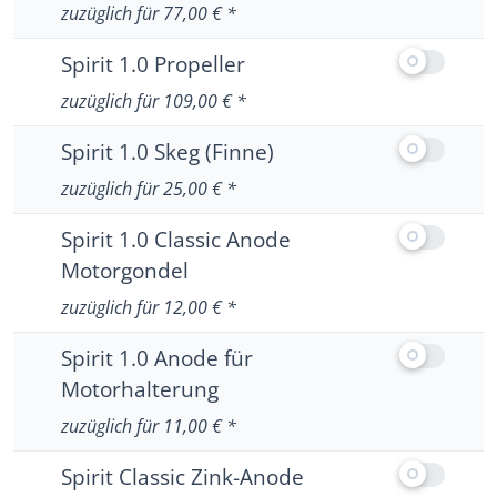
Keine weiteren Informationen zu Spirit 1.0 Ba
zuzüglich für 77,00 € *
Ausstattung
Spirit 1.0 Propeller
Keine weiteren Informationen zu Spirit 1.0 Pr
zuzüglich für 109,00 € *
Ausstattung
Spirit 1.0 Skeg (Finne)
Keine weiteren Informationen zu Spirit 1.0 Ske
zuzüglich für 25,00 € *
Ausstattung
Spirit 1.0 Classic Anode
Motorgondel
Keine weiteren Informationen zu Spirit 1.0 Cl
zuzüglich für 12,00 € *
Ausstattun
Spirit 1.0 Anode für
Motorhalterung
Keine weiteren Informationen zu Spirit 1.0 A
zuzüglich für 11,00 € *
Ausstattung
Spirit Classic Zink-Anode