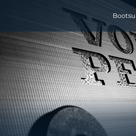
Bootsu
r