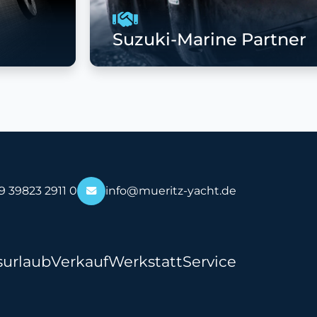
Suzuki-Marine Partner
9 39823 2911 0
info@mueritz-yacht.de
surlaub
Verkauf
Werkstatt
Service