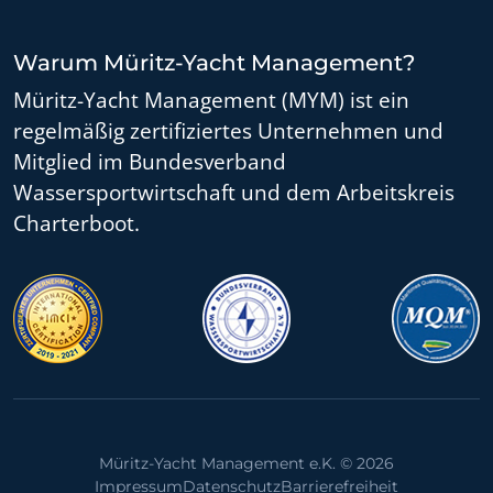
Warum Müritz-Yacht Management?
Müritz-Yacht Management (MYM) ist ein
regelmäßig zertifiziertes Unternehmen und
Mitglied im Bundesverband
Wassersportwirtschaft und dem Arbeitskreis
Charterboot.
MYM ist ein zertifiziertes IMCI Untern
MYM - Mitglied im B
M
Müritz-Yacht Management e.K. © 2026
Impressum
Datenschutz
Barrierefreiheit