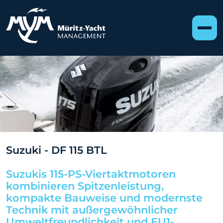
Suzuki - DF 115 BTL
Suzukis 115-PS-Viertaktmotoren
kombinieren Spitzenleistung,
kompakte Bauweise und modernste
Technik mit außergewöhnlicher
Umweltfreundlichkeit und EU1-