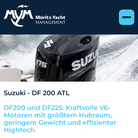
Suzuki - DF 200 ATL
DF200 und DF225: Kraftvolle V6-
Motoren mit größtem Hubraum,
geringem Gewicht und effizienter
Hightech.