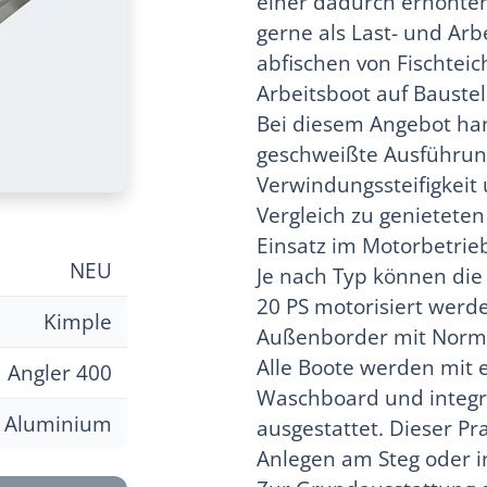
einer dadurch erhöhten
gerne als Last- und Ar
abfischen von Fischtei
Arbeitsboot auf Baust
Bei diesem Angebot han
geschweißte Ausführung
Verwindungssteifigkeit
Vergleich zu genietete
Einsatz im Motorbetrie
NEU
Je nach Typ können die
20 PS motorisiert werd
Kimple
Außenborder mit Norma
Alle Boote werden mit 
Angler 400
Waschboard und integri
Aluminium
ausgestattet. Dieser Pra
Anlegen am Steg oder 