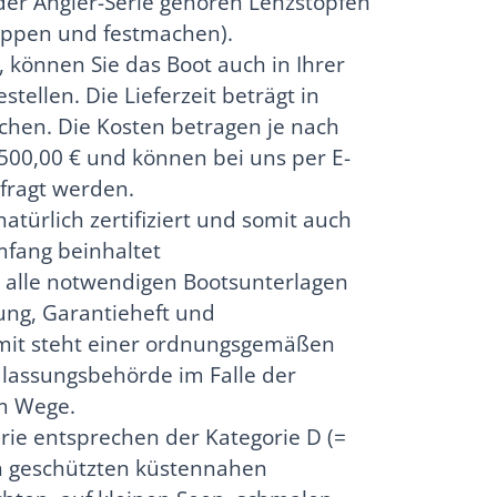
er Angler-Serie gehören Lenzstopfen
lippen und festmachen).
 können Sie das Boot auch in Ihrer
tellen. Die Lieferzeit beträgt in
ochen. Die Kosten betragen je nach
 500,00 € und können bei uns per E-
rfragt werden.
atürlich zertifiziert und somit auch
mfang beinhaltet
h alle notwendigen Bootsunterlagen
ung, Garantieheft und
it steht einer ordnungsgemäßen
lassungsbehörde im Falle der
 im Wege.
rie entsprechen der Kategorie D (=
in geschützten küstennahen