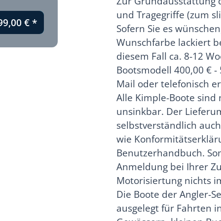
Zur Grundausstattung d
und Tragegriffe (zum s
99,00 €
*
Sofern Sie es wünschen,
Wunschfarbe lackiert bes
diesem Fall ca. 8-12 W
Bootsmodell 400,00 € -
Mail oder telefonisch e
Alle Kimple-Boote sind n
unsinkbar. Der Lieferu
selbstverständlich auc
wie Konformitätserklär
Benutzerhandbuch. Som
Anmeldung bei Ihrer Zu
Motorisiertung nichts
Die Boote der Angler-Se
ausgelegt für Fahrten 