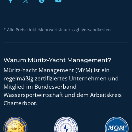
* Alle Preise inkl. Mehrwertsteuer zzgl. Versandkosten
Warum Müritz-Yacht Management?
Müritz-Yacht Management (MYM) ist ein
regelmäßig zertifiziertes Unternehmen und
Mitglied im Bundesverband
Wassersportwirtschaft und dem Arbeitskreis
Charterboot.
MYM ist ein zertifiziertes IMCI Untern
MYM - Mitglied im B
M